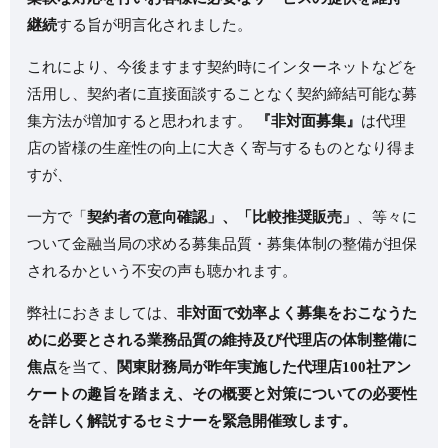
継続
する旨が明言化されました。
これにより、今後ますます契約時にインターネットなどを
活用し、契約者に直接面談することなく契約締結可能な募
集方法が増加すると思われます。
『非対面募集』
は代理
店の皆様の生産性の向上に大きく寄与するものとなり得ま
すが、
一方で「
契約者の意向確認」、「比較推奨販売」
、等々に
ついて金融当局の求める募集品質・募集体制の整備が担保
されるかという不安の声も聴かれます。
弊社におきましては、
非対面で効率よく募集をおこなうた
めに必要とされる業務品質の維持及び代理店の体制整備に
焦点
を当て、
関東財務局が昨年実施した代理店100社アン
ケートの趣旨を踏まえ、その概要と対策についての必要性
を詳しく解説するセミナーを緊急開催致します。